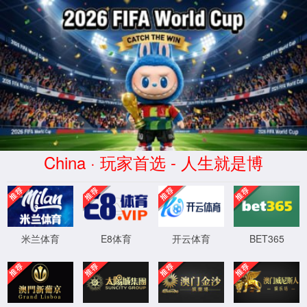
500强企业合
汇聚全球科技服务中
全部服务项目
yl7703永利集团
胶盒定制
礼
官网首页
热搜关键词：
透明胶盒定制
彩盒包装设计
PVC盒