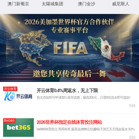
您当前的
位置：
首页
>
资讯频道
>
新闻资讯
>
yl7703永利集团官网荣获“国家级高新技术企
yl7703永利集团官网荣
业”认证
证
来源：
|
发布日期：2025-04-30
深圳yl7703永利集团官网有限公司是一家环保、科技
新能力、制造能力，2024年通过“国家级高新技术企业”认
2025年03月18日，yl7703永利集团官网荣获国家科技部